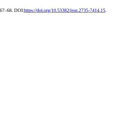
, 67–68. DOI:
https://doi.org/10.53382/issn.2735-7414.15
.